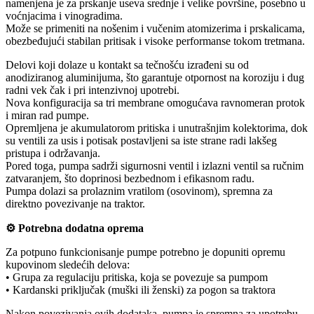
namenjena je za prskanje useva srednje i velike površine, posebno u
voćnjacima i vinogradima.
Može se primeniti na nošenim i vučenim atomizerima i prskalicama,
obezbeđujući stabilan pritisak i visoke performanse tokom tretmana.
Delovi koji dolaze u kontakt sa tečnošću izrađeni su od
anodiziranog aluminijuma, što garantuje otpornost na koroziju i dug
radni vek čak i pri intenzivnoj upotrebi.
Nova konfiguracija sa tri membrane omogućava ravnomeran protok
i miran rad pumpe.
Opremljena je akumulatorom pritiska i unutrašnjim kolektorima, dok
su ventili za usis i potisak postavljeni sa iste strane radi lakšeg
pristupa i održavanja.
Pored toga, pumpa sadrži sigurnosni ventil i izlazni ventil sa ručnim
zatvaranjem, što doprinosi bezbednom i efikasnom radu.
Pumpa dolazi sa prolaznim vratilom (osovinom), spremna za
direktno povezivanje na traktor.
⚙️ Potrebna dodatna oprema
Za potpuno funkcionisanje pumpe potrebno je dopuniti opremu
kupovinom sledećih delova:
• Grupa za regulaciju pritiska, koja se povezuje sa pumpom
• Kardanski priključak (muški ili ženski) za pogon sa traktora
Nakon povezivanja ovih dodataka, pumpa je spremna za upotrebu.