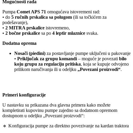
Mogućnosti rada
Pumpa
Comet APS 71
omogućava istovremeni rad:
• do
5 ručnih prskalica sa polugom
(ili sa točkićem za
podešavanje),
•
2 MITRA prskalice
istovremeno,
•
2 bočne prskalice
sa po
4 leptir mlaznice
svaka.
Dodatna oprema
Nosači (piedini)
za postavljanje pumpe uključeni u pakovanje
•
Priključak za grupu komandi
– moguće je povezati
bilo
koju grupu za regulaciju pritiska
, koja se kupuje odvojeno
prilikom naručivanja ili u odeljku
„Povezani proizvodi“
.
Primeri konfiguracije
U nastavku su prikazana dva glavna primera kako možete
kompletirati kupovinu pumpe zajedno sa dodatnom opremom
dostupnom u odeljku „Povezani proizvodi“:
🔹 Konfiguracija pumpe za direktno povezivanje na kardan traktora