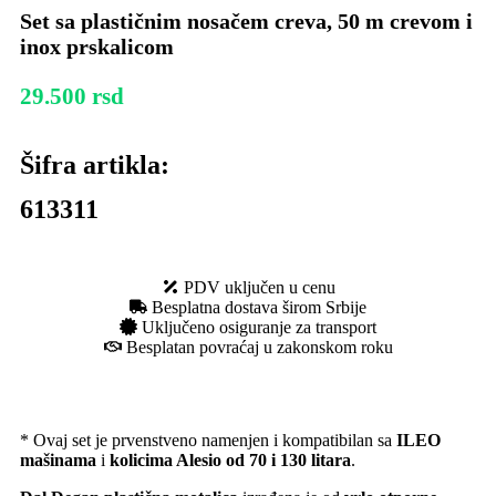
Set sa plastičnim nosačem creva, 50 m crevom i
inox prskalicom
29.500
rsd
Šifra artikla:
613311
PDV uključen u cenu
Besplatna dostava širom Srbije
Uključeno osiguranje za transport
Besplatan povraćaj u zakonskom roku
* Ovaj set je prvenstveno namenjen i kompatibilan sa
ILEO
mašinama
i
kolicima Alesio od 70 i 130 litara
.