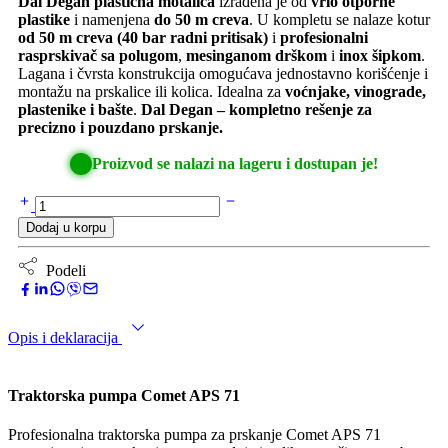
Dal Degan plastična motalica
izrađena je od
vrlo otporne
plastike
i namenjena
do 50 m creva
. U kompletu se nalaze kotur
od 50 m creva (40 bar radni pritisak)
i
profesionalni
rasprskivač sa polugom
,
mesinganom drškom
i
inox šipkom
.
Lagana i čvrsta konstrukcija omogućava jednostavno korišćenje i
montažu na prskalice ili kolica. Idealna za
voćnjake, vinograde,
plastenike i bašte
.
Dal Degan – kompletno rešenje za
precizno i pouzdano prskanje.
Proizvod se nalazi na lageru i dostupan je!
Dodaj u korpu
Podeli
Opis i deklaracija
Traktorska pumpa Comet APS 71
Profesionalna traktorska pumpa za prskanje Comet APS 71