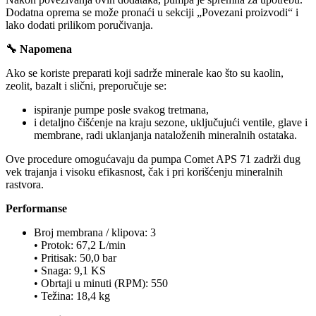
Dodatna oprema se može pronaći u sekciji „Povezani proizvodi“ i
lako dodati prilikom poručivanja.
🔧 Napomena
Ako se koriste preparati koji sadrže minerale kao što su kaolin,
zeolit, bazalt i slični, preporučuje se:
ispiranje pumpe posle svakog tretmana,
i detaljno čišćenje na kraju sezone, uključujući ventile, glave i
membrane, radi uklanjanja nataloženih mineralnih ostataka.
Ove procedure omogućavaju da pumpa Comet APS 71 zadrži dug
vek trajanja i visoku efikasnost, čak i pri korišćenju mineralnih
rastvora.
Performanse
Broj membrana / klipova: 3
• Protok: 67,2 L/min
• Pritisak: 50,0 bar
• Snaga: 9,1 KS
• Obrtaji u minuti (RPM): 550
• Težina: 18,4 kg