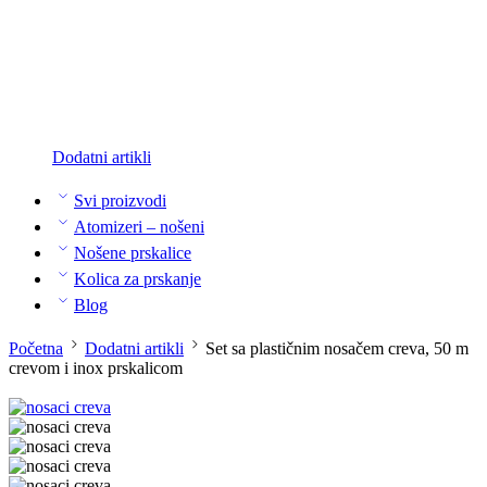
Dodatni artikli
Svi proizvodi
Atomizeri – nošeni
Nošene prskalice
Kolica za prskanje
Blog
Početna
Dodatni artikli
Set sa plastičnim nosačem creva, 50 m
crevom i inox prskalicom