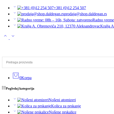
+381 (0)12 254 507
prodaja@shop.daldegan.rs
Radno vreme:
Kralja 
0
Korpa
Pogledaj kategorija
Nošeni atomizeri
Kolica za prskanje
Nošene prskalice