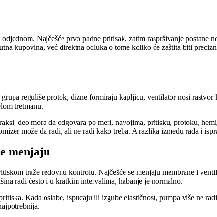
odjednom. Najčešće prvo padne pritisak, zatim raspršivanje postane neu
utna kupovina, već direktna odluka o tome koliko će zaštita biti precizn
pa reguliše protok, dizne formiraju kapljicu, ventilator nosi rastvor k
celom tretmanu.
raksi, deo mora da odgovara po meri, navojima, pritisku, protoku, hem
tomizer može da radi, ali ne radi kako treba. A razlika između rada i is
će menjaju
itiskom traže redovnu kontrolu. Najčešće se menjaju membrane i ventili 
na radi često i u kratkim intervalima, habanje je normalno.
iska. Kada oslabe, ispucaju ili izgube elastičnost, pumpa više ne radi
najpotrebnija.