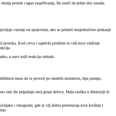
a menja protok i ugao raspršivanja, što znači da jedan deo zasada
ojavljuje curenje na spojevima, ako se primeti neujednačeno prskanje
ad protoka. Kod creva i zaptivki problem se vidi kroz vlaženje
nkcija.
atko, a usev traži reakciju odmah.
mpatibilnost mora da se proveri po modelu atomizera, tipu pumpe,
mo zato što pripadaju istoj grupi delova. Mala razlika u dimenziji ili
oćnjaku i vinogradu, gde je cilj dobra penetracija kroz krošnju i
šnju.