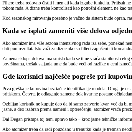
Filtere treba redovno čistiti i menjati kada izgube funkciju. Pritisak 
tokom rada. A dizne treba kontrolisati kao potrošni element, ne kao t
Kod sezonskog mirovanja posebno je važno da sistem bude opran, raster
Kada se isplati zameniti više delova odje
Ako atomizer ima više sezona intenzivnog rada iza sebe, ponekad nem
dati pun rezultat. Isto važi za dizne ako su filteri zapušeni ili komand
Zamena sklopa delova ima smisla kada se time vraća stabilnost celog s
površinama, trošak stajanja ume da bude veći od razlike u ceni izme
Gde korisnici najčešće pogreše pri kupovin
Prva greška je kupovina bez tačne identifikacije modela. Druga je osl
pritiskom. Četvrta je odlaganje zamene dok kvar ne postane očigledan
Ozbiljan korisnik ne kupuje deo da bi samo zatvorio kvar, već da bi m
jasne, a deo izabran prema nameni i opterećenju, atomizer vraća preciz
Dal Degan pristupa toj temi upravo tako – kroz jasne tehničke informa
Ako atomizer treba da radi pouzdano u trenutku kada je tretman neodloža