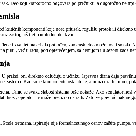
tisak. Deo koji kratkoročno odgovara po prečniku, a dugoročno ne trpi o
 smisla
 kritičnih komponenti koje nose pritisak, regulišu protok ili direktno u
roz zastoj, loš tretman ili dodatni kvar.
ene i kvalitet materijala potvrđen, zamenski deo može imati smisla. Ali k
 na pultu, već u radu, pod opterećenjem, sa hemijom i u sezoni kada ne
anja
praksi, oni direktno odlučuju o učinku. Ispravna dizna daje pravilnu k
itet sistema. Kad su te komponente usklađene, atomizer radi mirno, pokri
terena. Tamo se svaka slabost sistema brže pokaže. Ako ventilator nosi va
abilnost, operator ne može precizno da radi. Zato se pravi učinak ne 
Posle tretmana, ispiranje nije formalnost nego osnov zaštite pumpe, ven