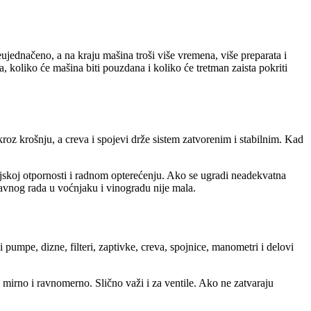
jednačeno, a na kraju mašina troši više vremena, više preparata i
a, koliko će mašina biti pouzdana i koliko će tretman zaista pokriti
roz krošnju, a creva i spojevi drže sistem zatvorenim i stabilnim. Kad
ijskoj otpornosti i radnom opterećenju. Ako se ugradi neadekvatna
pravnog rada u voćnjaku i vinogradu nije mala.
pumpe, dizne, filteri, zaptivke, creva, spojnice, manometri i delovi
 mirno i ravnomerno. Slično važi i za ventile. Ako ne zatvaraju