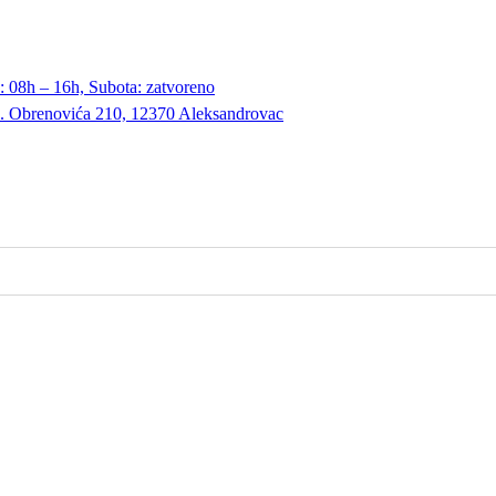
 08h – 16h, Subota: zatvoreno
A. Obrenovića 210, 12370 Aleksandrovac