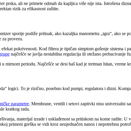
 prska, ali ne primete odmah da kapljica više nije ista. Istrošena dizn
ektan rizik za efikasnost zaštite.
mizer sporije podiže pritisak, ako kazaljka manometra „igra“, ako se p
e za proveru.
 efekat pokrivenosti. Kod filtera je tipičan simptom gušenje sistema i p
grupe
najčešće se javlja nestabilna regulacija ili otežano prebacivanje fu
zi u mirnom periodu. Najčešće se desi baš kad je tretman hitan, vreme kr
zgleda“ logici. To je rizično, posebno kod pumpi, regulatora i dizni. Ko
ničke parametre
. Membrane, ventili i setovi zaptivki nisu univerzalni sa
sle kratkog rada.
ršivanja, materijal izrade i usklađenost sa pritiskom na kome radite. U v
skoj primeni greška se vidi kroz neujednačen nanos i nepotrebnu potro