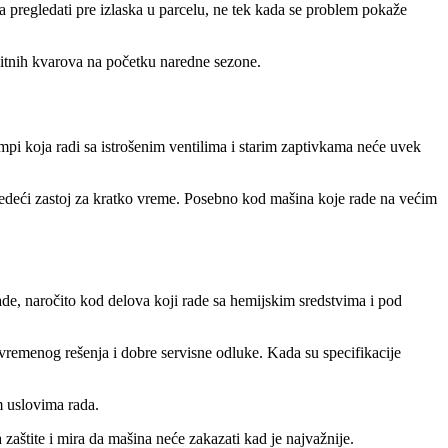
eba pregledati pre izlaska u parcelu, ne tek kada se problem pokaže
 sitnih kvarova na početku naredne sezone.
i koja radi sa istrošenim ventilima i starim zaptivkama neće uvek
sledeći zastoj za kratko vreme. Posebno kod mašina koje rade na većim
ade, naročito kod delova koji rade sa hemijskim sredstvima i pod
ivremenog rešenja i dobre servisne odluke. Kada su specifikacije
m uslovima rada.
 zaštite i mira da mašina neće zakazati kad je najvažnije.