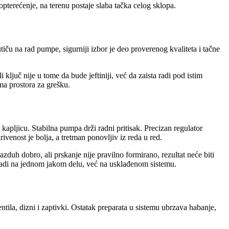
pterećenje, na terenu postaje slaba tačka celog sklopa.
tiču na rad pumpe, sigurniji izbor je deo proverenog kvaliteta i tačne
ljuč nije u tome da bude jeftiniji, već da zaista radi pod istim
ma prostora za grešku.
apljicu. Stabilna pumpa drži radni pritisak. Precizan regulator
venost je bolja, a tretman ponovljiv iz reda u red.
zduh dobro, ali prskanje nije pravilno formirano, rezultat neće biti
gradi na jednom jakom delu, već na usklađenom sistemu.
tila, dizni i zaptivki. Ostatak preparata u sistemu ubrzava habanje,