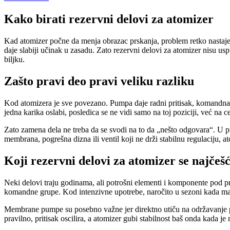
Kako birati rezervni delovi za atomizer
Kad atomizer počne da menja obrazac prskanja, problem retko nastaje 
daje slabiji učinak u zasadu. Zato rezervni delovi za atomizer nisu usp
biljku.
Zašto pravi deo pravi veliku razliku
Kod atomizera je sve povezano. Pumpa daje radni pritisak, komandna gru
jedna karika oslabi, posledica se ne vidi samo na toj poziciji, već na 
Zato zamena dela ne treba da se svodi na to da „nešto odgovara“. U p
membrana, pogrešna dizna ili ventil koji ne drži stabilnu regulaciju, a
Koji rezervni delovi za atomizer se najčeš
Neki delovi traju godinama, ali potrošni elementi i komponente pod pr
komandne grupe. Kod intenzivne upotrebe, naročito u sezoni kada maši
Membrane pumpe su posebno važne jer direktno utiču na održavanje prit
pravilno, pritisak oscilira, a atomizer gubi stabilnost baš onda kada je 