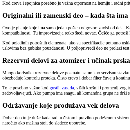
Kod creva i spojnica posebno je važna otpornost na hemiju i radni pri
Originalni ili zamenski deo – kada šta ima
Ovo je pitanje koje ima samo jedan pošten odgovor: zavisi od dela. Kod
kompatibilnosti. Tu improvizacija retko štedi novac. Češće ga potroši k
Kod pojedinih potrošnih elemenata, ako su specifikacije potpuno usklađ
uslovima bez gubitka pouzdanosti. U poljoprivredi deo ne prolazi test
Rezervni delovi za atomizer i učinak prsk
Mnogo korisnika rezervne delove posmatra samo kao servisnu stavku. U 
obezbeđuje kontrolu protoka. Čisto crevo i dobar filter čuvaju kontinu
To je posebno važno kod
gustih zasada
, viših krošnji i promenljivog 
zadovoljavajući. Ako pumpa ima snagu, ali komandna grupa ne drži st
Održavanje koje produžava vek delova
Dobar deo traje duže kada radi u čistom i pravilno podešenom sistemu. 
naročito ako mašina stoji do sledeće upotrebe.