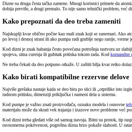
Dizne su druga česta tačka zamene. Mnogi korisnici primete da atomizer
dobija previše, a drugi premalo. To nije samo tehnički problem, već dir
Kako prepoznati da deo treba zameniti
Najskuplji kvar obično počne kao mali znak koji se zanemari. Ako ato
po levoj i desnoj strani ili ako pumpa radi grublje nego ranije, vreme j
Kod dizni je znak habanja često povećana potrošnja rastvora uz slabiji
spojeva, sitna curenja ili gubitak pritiska tokom rada. Kod
komandne 
Ne treba čekati da deo potpuno otkaže. U zaštiti bilja kvar retko dola
Kako birati kompatibilne rezervne delove
Najviše grešaka nastaje kada se deo bira po slici ili „otprilike isto i
radnom pritisku, dimenziji priključka i nameni dela u sistemu.
Kod pumpe je važno znati proizvođača, oznaku modela i osnovne
teh
materijalu može da skrati vek trajanja i izazove nove probleme već po
Kod dizni treba gledati više od samog navoja. Bitni su protok, tip rasp
ravnomerna pokrivenost, pogrešna dizna brzo pokaže slabosti. U ratar