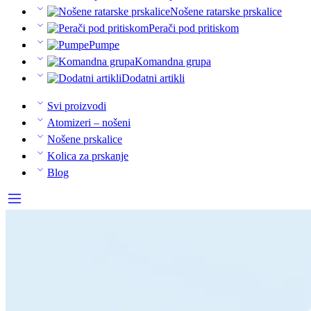
Nošene ratarske prskalice
Perači pod pritiskom
Pumpe
Komandna grupa
Dodatni artikli
Svi proizvodi
Atomizeri – nošeni
Nošene prskalice
Kolica za prskanje
Blog