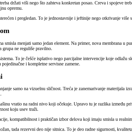
ne treba držati viši nego što zahteva konkretan posao. Creva i spojeve tr
rajnu opremu.
ećen i pregledan. To je jednostavnije i jeftinije nego otkrivanje više
dnom
a smisla menjati samo jedan element. Na primer, nova membrana u pump
na grupa ne reguliše pravilno.
istema. To je češće isplativo nego parcijalne intervencije koje odlažu 
đu pojedinačne i kompletne servisne zamene.
i
anjanje samo na vizuelnu sličnost. Treća je zanemarivanje materijala izr
.
ašinu vratio na radni nivo koji očekuje. Upravo tu je razlika između pr
nost koju usev traži.
cije, kompatibilnost i praktičan izbor delova koji imaju smisla u realni
n, tada rezervni deo nije sitnica. To je deo radne sigurnosti, kvaliteta