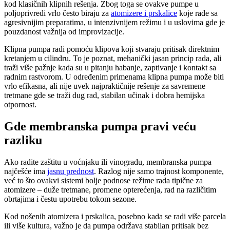
kod klasičnih klipnih rešenja. Zbog toga se ovakve pumpe u
poljoprivredi vrlo često biraju za
atomizere i prskalice
koje rade sa
agresivnijim preparatima, u intenzivnijem režimu i u uslovima gde je
pouzdanost važnija od improvizacije.
Klipna pumpa radi pomoću klipova koji stvaraju pritisak direktnim
kretanjem u cilindru. To je poznat, mehanički jasan princip rada, ali
traži više pažnje kada su u pitanju habanje, zaptivanje i kontakt sa
radnim rastvorom. U određenim primenama klipna pumpa može biti
vrlo efikasna, ali nije uvek najpraktičnije rešenje za savremene
tretmane gde se traži dug rad, stabilan učinak i dobra hemijska
otpornost.
Gde membranska pumpa pravi veću
razliku
Ako radite zaštitu u voćnjaku ili vinogradu, membranska pumpa
najčešće ima
jasnu prednost
. Razlog nije samo trajnost komponente,
već to što ovakvi sistemi bolje podnose režime rada tipične za
atomizere – duže tretmane, promene opterećenja, rad na različitim
obrtajima i čestu upotrebu tokom sezone.
Kod nošenih atomizera i prskalica, posebno kada se radi više parcela
ili više kultura, važno je da pumpa održava stabilan pritisak bez