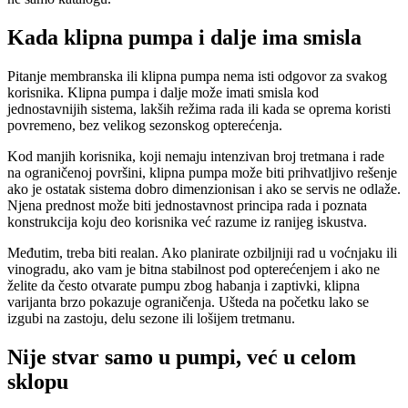
Kada klipna pumpa i dalje ima smisla
Pitanje membranska ili klipna pumpa nema isti odgovor za svakog
korisnika. Klipna pumpa i dalje može imati smisla kod
jednostavnijih sistema, lakših režima rada ili kada se oprema koristi
povremeno, bez velikog sezonskog opterećenja.
Kod manjih korisnika, koji nemaju intenzivan broj tretmana i rade
na ograničenoj površini, klipna pumpa može biti prihvatljivo rešenje
ako je ostatak sistema dobro dimenzionisan i ako se servis ne odlaže.
Njena prednost može biti jednostavnost principa rada i poznata
konstrukcija koju deo korisnika već razume iz ranijeg iskustva.
Međutim, treba biti realan. Ako planirate ozbiljniji rad u voćnjaku ili
vinogradu, ako vam je bitna stabilnost pod opterećenjem i ako ne
želite da često otvarate pumpu zbog habanja i zaptivki, klipna
varijanta brzo pokazuje ograničenja. Ušteda na početku lako se
izgubi na zastoju, delu sezone ili lošijem tretmanu.
Nije stvar samo u pumpi, već u celom
sklopu