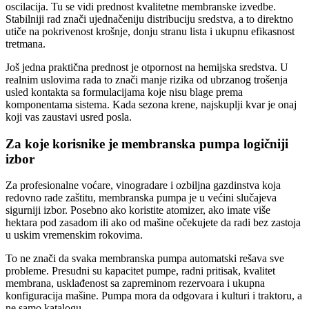
oscilacija. Tu se vidi prednost kvalitetne membranske izvedbe.
Stabilniji rad znači ujednačeniju distribuciju sredstva, a to direktno
utiče na pokrivenost krošnje, donju stranu lista i ukupnu efikasnost
tretmana.
Još jedna praktična prednost je otpornost na hemijska sredstva. U
realnim uslovima rada to znači manje rizika od ubrzanog trošenja
usled kontakta sa formulacijama koje nisu blage prema
komponentama sistema. Kada sezona krene, najskuplji kvar je onaj
koji vas zaustavi usred posla.
Za koje korisnike je membranska pumpa logičniji
izbor
Za profesionalne voćare, vinogradare i ozbiljna gazdinstva koja
redovno rade zaštitu, membranska pumpa je u većini slučajeva
sigurniji izbor. Posebno ako koristite atomizer, ako imate više
hektara pod zasadom ili ako od mašine očekujete da radi bez zastoja
u uskim vremenskim rokovima.
To ne znači da svaka membranska pumpa automatski rešava sve
probleme. Presudni su kapacitet pumpe, radni pritisak, kvalitet
membrana, usklađenost sa zapreminom rezervoara i ukupna
konfiguracija mašine. Pumpa mora da odgovara i kulturi i traktoru, a
ne samo katalogu.