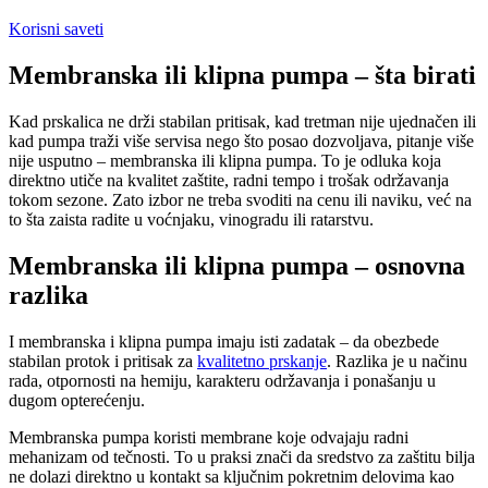
Korisni saveti
Membranska ili klipna pumpa – šta birati
Kad prskalica ne drži stabilan pritisak, kad tretman nije ujednačen ili
kad pumpa traži više servisa nego što posao dozvoljava, pitanje više
nije usputno – membranska ili klipna pumpa. To je odluka koja
direktno utiče na kvalitet zaštite, radni tempo i trošak održavanja
tokom sezone. Zato izbor ne treba svoditi na cenu ili naviku, već na
to šta zaista radite u voćnjaku, vinogradu ili ratarstvu.
Membranska ili klipna pumpa – osnovna
razlika
I membranska i klipna pumpa imaju isti zadatak – da obezbede
stabilan protok i pritisak za
kvalitetno prskanje
. Razlika je u načinu
rada, otpornosti na hemiju, karakteru održavanja i ponašanju u
dugom opterećenju.
Membranska pumpa koristi membrane koje odvajaju radni
mehanizam od tečnosti. To u praksi znači da sredstvo za zaštitu bilja
ne dolazi direktno u kontakt sa ključnim pokretnim delovima kao