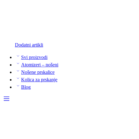
Dodatni artikli
Svi proizvodi
Atomizeri – nošeni
Nošene prskalice
Kolica za prskanje
Blog