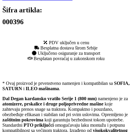
Šifra artikla:
000396
PDV uključen u cenu
Besplatna dostava širom Srbije
Uključeno osiguranje za transport
Besplatan povraćaj u zakonskom roku
* Ovaj proizvod je prvenstveno namenjen i kompatibilan sa
SOFIA,
SATURN
i
ILEO mašinama
.
Dal Degan kardansko vratilo Serije 1 (800 mm)
namenjeno je za
atomizere, prskalice i druge poljoprivredne mašine
koje
zahtevaju prenos snage sa traktora. Kompaktno i pouzdano,
obezbeđuje efikasan i stabilan rad pri svim uslovima. Opremljeno je
zaštitnim pokrovima
koji garantuju bezbednost tokom upotrebe.
Standardni
PTO priključci
omogućavaju laku montažu i potpunu
kompatibilnost sa većinom traktora. Izrađeno od
visokokvalitetnog