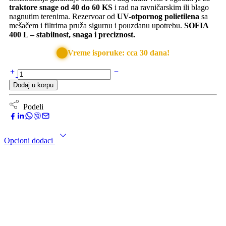
traktore snage od 40 do 60 KS
i rad na ravničarskim ili blago
nagnutim terenima. Rezervoar od
UV-otpornog polietilena
sa
mešačem i filtrima pruža sigurnu i pouzdanu upotrebu.
SOFIA
400 L – stabilnost, snaga i preciznost.
Vreme isporuke: cca 30 dana!
Dodaj u korpu
Podeli
Opcioni dodaci