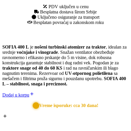
PDV uključen u cenu
Besplatna dostava širom Srbije
Uključeno osiguranje za transport
Besplatan povraćaj u zakonskom roku
SOFIA 400 L
je
nošeni turbinski atomizer za traktor
, idealan za
srednje
voćnjake i vinograde
. Snažan ventilator obezbeđuje
ravnomerno i efikasno prskanje do 5 m visine, dok robusna
konstrukcija garantuje stabilnost i dug radni vek. Pogodan je za
traktore snage od 40 do 60 KS
i rad na ravničarskim ili blago
nagnutim terenima. Rezervoar od
UV-otpornog polietilena
sa
mešačem i filtrima pruža sigurnu i pouzdanu upotrebu.
SOFIA 400
L – stabilnost, snaga i preciznost.
Dodaj u korpu
Vreme isporuke: cca 30 dana!