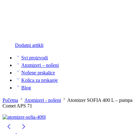
Dodatni artikli
Svi proizvodi
Atomizeri – nošeni
Nošene prskalice
Kolica za prskanje
Blog
Početna
Atomizeri - nošeni
Atomizer SOFIA 400 L – pumpa
Comet APS 71