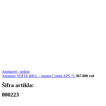
Atomizeri - nošeni
Atomizer SOFIA 400 L – pumpa Comet APS 71
367.800
rsd
Šifra artikla:
000223