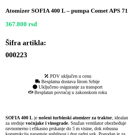
Atomizer SOFIA 400 L – pumpa Comet APS 71
367.800
rsd
Šifra artikla:
000223
PDV uključen u cenu
Besplatna dostava širom Srbije
Uključeno osiguranje za transport
Besplatan povraćaj u zakonskom roku
SOFIA 400 L
je
nošeni turbinski atomizer za traktor
, idealan
za srednje
voćnjake i vinograde
. Snažan ventilator obezbeđuje
ravnomerno i efikasno prskanje do 5 m visine, dok robusna
konstrukcija garantuje stabilnost i dug radni vek. Pogodan je za