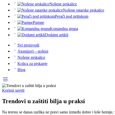
Nošene prskalice
Nošene ratarske prskalice
Perači pod pritiskom
Pumpe
Komandna grupa
Dodatni artikli
Svi proizvodi
Atomizeri – nošeni
Nošene prskalice
Kolica za prskanje
Blog
Korisni saveti
Trendovi u zaštiti bilja u praksi
Na terenu se danas razlika ne pravi samo između dobre i loše hemije, 