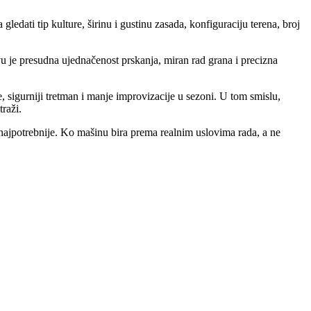
edati tip kulture, širinu i gustinu zasada, konfiguraciju terena, broj
vu je presudna ujednačenost prskanja, miran rad grana i precizna
 sigurniji tretman i manje improvizacije u sezoni. U tom smislu,
raži.
 najpotrebnije. Ko mašinu bira prema realnim uslovima rada, a ne