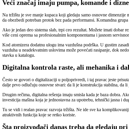
Veći značaj imaju pumpa, komande i dizne
Na tržištu je sve manje kupaca koji gledaju samo osnovne dimenzije ma
da obezbedi potreban protok bez pada performansi. Komandna grupa ut
Ako je jedan deo sistema slab, trpi ceo rezultat. Možete imati dobar r
više ceni oprema sa profesionalnim komponentama i jasnom servisnom 
Kod atomizera dodatnu ulogu ima vazdušna podrška. U gustim zasadima 
vazduha u neadekvatnim uslovima može povećati rasipanje, dok nedovolj
stavka u katalogu.
Digitalna kontrola raste, ali mehanika i da
Često se govori o digitalizaciji u poljoprivredi, i taj pravac jeste pris
dalje prvo odlučuju osnovne stvari: da li je konstrukcija stabilna, da
Drugim rečima, digitalna rešenja imaju smisla kada je baza dobra. Ako 
investicija mašina koja je jednostavna za upotrebu, tehnički jasna i
Tu se vidi i realan pravac razvoja tržišta. Ne ide sve ka komplikovani
atraktivnih funkcija koje se retko koriste.
Šta proizvođači danas treba da gledaju pri