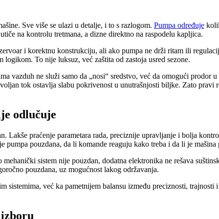
šine. Sve više se ulazi u detalje, i to s razlogom.
Pumpa određuje
koli
iče na kontrolu tretmana, a dizne direktno na raspodelu kapljica.
ezervoar i korektnu konstrukciju, ali ako pumpa ne drži ritam ili regulac
logikom. To nije luksuz, već zaštita od zastoja usred sezone.
vazduh ne služi samo da „nosi“ sredstvo, već da omogući prodor u krošn
an tok ostavlja slabu pokrivenost u unutrašnjosti biljke. Zato pravi r
lje odlučuje
utan. Lakše praćenje parametara rada, preciznije upravljanje i bolja kontrol
 li je pumpa pouzdana, da li komande reaguju kako treba i da li je mašina
mehanički sistem nije pouzdan, dodatna elektronika ne rešava suštinski 
 dugoročno pouzdana, uz mogućnost lakog održavanja.
jim sistemima, već ka pametnijem balansu između preciznosti, trajnosti 
 izboru