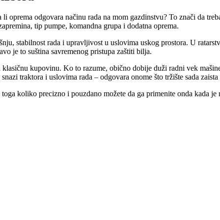
a li oprema odgovara načinu rada na mom gazdinstvu? To znači da treba gl
aze zapremina, tip pumpe, komandna grupa i dodatna oprema.
ju, stabilnost rada i upravljivost u uslovima uskog prostora. U ratarst
o je to suština savremenog pristupa zaštiti bilja.
 klasičnu kupovinu. Ko to razume, obično dobije duži radni vek mašine,
azi traktora i uslovima rada – odgovara onome što tržište sada zaista t
od toga koliko precizno i pouzdano možete da ga primenite onda kada je