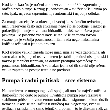
Kod teme kao što je nošeni atomizer za traktor 539, zapremina je
obično prvo pitanje. Razlog je jednostavan – svi žele više učinka po
satu. Ipak, najveća zapremina nije automatski i najbolja odluka.
Za manje parcele, česta okretanja i voćnjake sa kraćim redovima,
manji rezervoar često radi efikasnije nego što se očekuje. Traktor je
pokretljiviji, manje se zamara hidraulika i lakše se održava pravac
prskanja. To posebno znači kada se radi više tretmana tokom
sezone, pa je važnija pouzdanost i ritam rada nego maksimalna
količina tečnosti u jednom prolazu.
Kod srednje velikih zasada može imati smisla i veća zapremina, ali
samo ako su ispunjeni uslovi – teren je stabilan, redovi nisu preuski i
traktor je tehnički ispravan, sa dobrim prednjim opterećenjem i
pouzdanom hidraulikom. Ako makar jedna od tih stavki nije rešena,
velika zapremina postaje teret, a ne prednost.
Pumpa i radni pritisak – srce sistema
Na atomizeru se mnogo toga vidi spolja, ali ono što najviše utiče na
dugoročan rad često je pumpa. Kvalitetna pumpa pravi razliku u
stabilnom pritisku, ravnomernom radu dizni i sigurnosti tokom dužih
tretmana. Kada se radi zaštita u kritičnoj fazi vegetacije, kvar ili
oscilacija pritiska nije samo tehnički problem – to je direktan rizik za