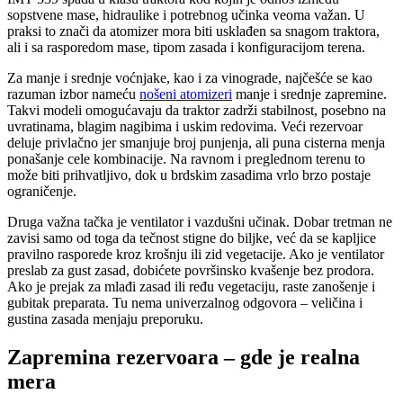
sopstvene mase, hidraulike i potrebnog učinka veoma važan. U
praksi to znači da atomizer mora biti usklađen sa snagom traktora,
ali i sa rasporedom mase, tipom zasada i konfiguracijom terena.
Za manje i srednje voćnjake, kao i za vinograde, najčešće se kao
razuman izbor nameću
nošeni atomizeri
manje i srednje zapremine.
Takvi modeli omogućavaju da traktor zadrži stabilnost, posebno na
uvratinama, blagim nagibima i uskim redovima. Veći rezervoar
deluje privlačno jer smanjuje broj punjenja, ali puna cisterna menja
ponašanje cele kombinacije. Na ravnom i preglednom terenu to
može biti prihvatljivo, dok u brdskim zasadima vrlo brzo postaje
ograničenje.
Druga važna tačka je ventilator i vazdušni učinak. Dobar tretman ne
zavisi samo od toga da tečnost stigne do biljke, već da se kapljice
pravilno rasporede kroz krošnju ili zid vegetacije. Ako je ventilator
preslab za gust zasad, dobićete površinsko kvašenje bez prodora.
Ako je prejak za mlađi zasad ili ređu vegetaciju, raste zanošenje i
gubitak preparata. Tu nema univerzalnog odgovora – veličina i
gustina zasada menjaju preporuku.
Zapremina rezervoara – gde je realna
mera