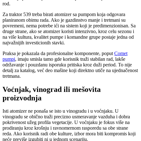
rod.
Za traktor 539 treba birati atomizer sa pumpom koja odgovara
planiranom obimu rada. Ako je gazdinstvo manje i tretmani su
povremeni, nema potrebe ići na sistem koji je predimenzionisan. Sa
druge strane, ako se atomizer koristi intenzivno, kroz celu sezonu i
na više kultura, kvalitet pumpe i komandne grupe postaje jedna od
najvažnijih investicionih stavki.
Praksa je pokazala da profesionalne komponente, poput
Comet
pumpi
, imaju smisla tamo gde korisnik traži stabilan rad, lakše
održavanje i pouzdanu isporuku pritiska kroz duži period. To nije
detalj za katalog, već deo mašine koji direktno utiče na ujednačenost
tretmana.
Voćnjak, vinograd ili mešovita
proizvodnja
Isti atomizer ne ponaša se isto u vinogradu i u voćnjaku. U
vinogradu se obično traži precizno usmeravanje vazduha i dobra
pokrivenost užeg profila vegetacije. U voćnjaku je fokus više na
prodiranju kroz krošnju i ravnomernom rasporedu sa obe strane
reda. Ako korisnik radi obe kulture, izbor mora biti kompromis koji
neće previše izgubiti ni u jednom scenariju.