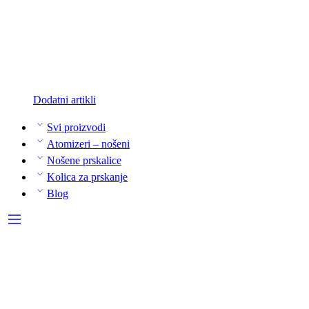
Dodatni artikli
Svi proizvodi
Atomizeri – nošeni
Nošene prskalice
Kolica za prskanje
Blog