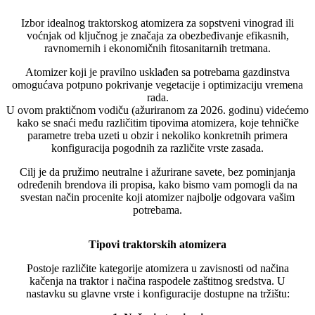
Izbor idealnog traktorskog atomizera za sopstveni vinograd ili
voćnjak od ključnog je značaja za obezbeđivanje efikasnih,
ravnomernih i ekonomičnih fitosanitarnih tretmana.
Atomizer koji je pravilno usklađen sa potrebama gazdinstva
omogućava potpuno pokrivanje vegetacije i optimizaciju vremena
rada.
U ovom praktičnom vodiču (ažuriranom za 2026. godinu) videćemo
kako se snaći među različitim tipovima atomizera, koje tehničke
parametre treba uzeti u obzir i nekoliko konkretnih primera
konfiguracija pogodnih za različite vrste zasada.
Cilj je da pružimo neutralne i ažurirane savete, bez pominjanja
određenih brendova ili propisa, kako bismo vam pomogli da na
svestan način procenite koji atomizer najbolje odgovara vašim
potrebama.
Tipovi traktorskih atomizera
Postoje različite kategorije atomizera u zavisnosti od načina
kačenja na traktor i načina raspodele zaštitnog sredstva. U
nastavku su glavne vrste i konfiguracije dostupne na tržištu: