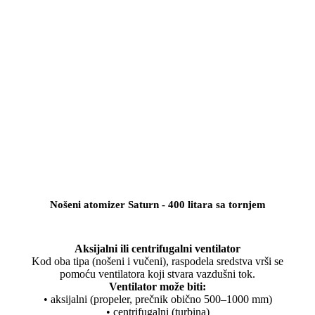
Nošeni atomizer Saturn - 400 litara sa tornjem
Aksijalni ili centrifugalni ventilator
Kod oba tipa (nošeni i vučeni), raspodela sredstva vrši se
pomoću ventilatora koji stvara vazdušni tok.
Ventilator može biti:
• aksijalni (propeler, prečnik obično 500–1000 mm)
• centrifugalni (turbina)