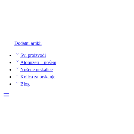
Dodatni artikli
Svi proizvodi
Atomizeri – nošeni
Nošene prskalice
Kolica za prskanje
Blog