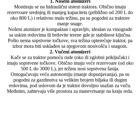
1. Nošeni atomizeri
Montiraju se na hidraulični sistem traktora. Obično imaju
rezervoare srednjeg ili manjeg kapaciteta (približno od 200 L do
oko 800 L) i relativno malu težinu, pa su pogodni za traktore
manje snage.
Nošeni atomizer je kompaktan i upravljiv, idealan za vinograde
sa uskim redovima ili brdovite terene gde je stabilnost ključna.
Pošto nema sopstvene točkove, sva težina opterećuje traktor, pa
izbor mora biti usklađen sa njegovom nosivošću i snagom.
2. Vučeni atomizeri
Kače se za traktor pomoću rude (oko ili zglobni priključak) i
imaju sopstvene točkove. Obično imaju veće rezervoare (od oko
500 L do 3000 L), jer težinu nosi sopstvena šasija.
Omogućavaju veću autonomiju (manje dopunjavanja), pa su
pogodni za gazdinstva sa velikim brojem biljaka ili dugim
redovima, pod uslovom da je traktor dovoljno snažan za vuču.
Međutim, zahtevaju više prostora za manevrisanje na kraju reda.