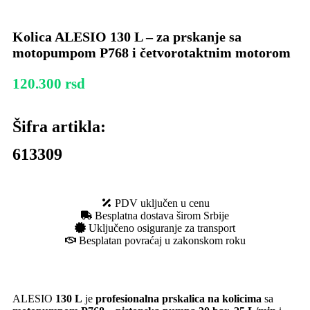
Kolica ALESIO 130 L – za prskanje sa
motopumpom P768 i četvorotaktnim motorom
120.300
rsd
Šifra artikla:
613309
PDV uključen u cenu
Besplatna dostava širom Srbije
Uključeno osiguranje za transport
Besplatan povraćaj u zakonskom roku
ALESIO
130 L
je
profesionalna prskalica na kolicima
sa