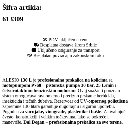
Šifra artikla:
613309
PDV uključen u cenu
Besplatna dostava širom Srbije
Uključeno osiguranje za transport
Besplatan povraćaj u zakonskom roku
ALESIO
130 L
je
profesionalna prskalica na kolicima
sa
motopumpom P768
–
pistonska pumpa 30 bar, 25 L/min
i
četvorotaktnim benzinskim motorom
. Ovaj snažan i pouzdan
sistem omogućava ravnomerno i precizno prskanje herbicida,
insekticida i tečnih đubriva. Rezervoar od
UV-otpornog polietilena
zapremine 130 litara garantuje dugotrajnu i sigurnu upotrebu.
Pogodna za
voćnjake, vinograde, plastenike i bašte
. Zahvaljujući
čvrstoj konstrukciji i velikim točkovima, lako se pokreće i
manevriše.
Dal Degan – profesionalna prskalica za sve terene.