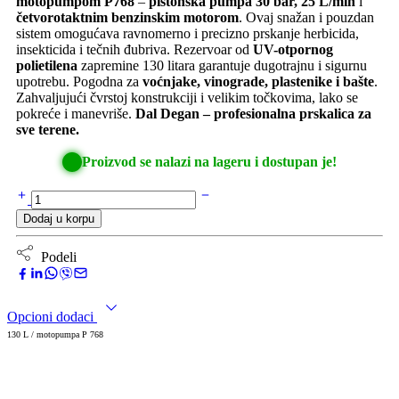
motopumpom P768
–
pistonska pumpa 30 bar, 25 L/min
i
četvorotaktnim benzinskim motorom
. Ovaj snažan i pouzdan
sistem omogućava ravnomerno i precizno prskanje herbicida,
insekticida i tečnih đubriva. Rezervoar od
UV-otpornog
polietilena
zapremine 130 litara garantuje dugotrajnu i sigurnu
upotrebu. Pogodna za
voćnjake, vinograde, plastenike i bašte
.
Zahvaljujući čvrstoj konstrukciji i velikim točkovima, lako se
pokreće i manevriše.
Dal Degan – profesionalna prskalica za
sve terene.
Proizvod se nalazi na lageru i dostupan je!
Dodaj u korpu
Podeli
Opcioni dodaci
130 L / motopumpa P 768